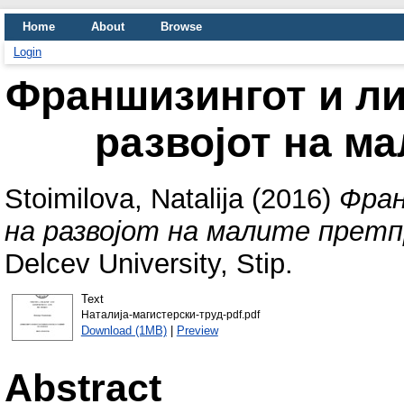
Home
About
Browse
Login
Франшизингот и ли
развојот на ма
Stoimilova, Natalija
(2016)
Фран
на развојот на малите претп
Delcev University, Stip.
Text
Наталија-магистерски-труд-pdf.pdf
Download (1MB)
|
Preview
Abstract