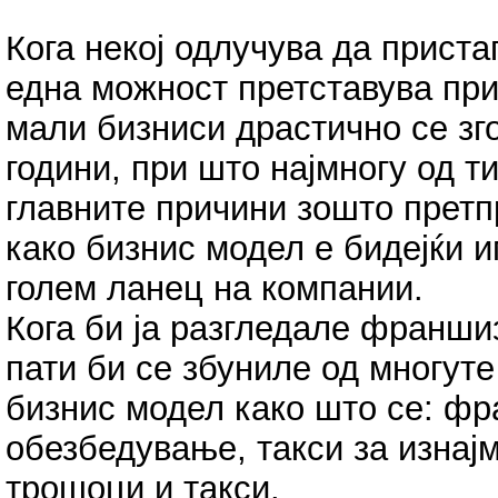
Кога некој одлучува да приста
една можност претставува при
мали бизниси драстично се зг
години, при што најмногу од 
главните причини зошто прет
како бизнис модел е бидејќи 
голем ланец на компании.
Кога би ја разгледале франши
пати би се збуниле од многуте
бизнис модел како што се: фр
обезбедување, такси за изнај
трошоци и такси.