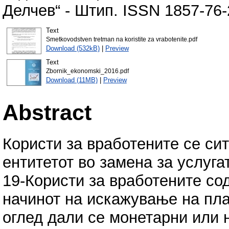
Делчев“ - Штип. ISSN 1857-76-
Text
Smetkovodstven tretman na koristite za vrabotenite.pdf
Download (532kB)
|
Preview
Text
Zbornik_ekonomski_2016.pdf
Download (11MB)
|
Preview
Abstract
Користи за вработените се си
ентитетот во замена за услуга
19-Користи за вработените со
начинот на искажување на пла
оглед дали се монетарни или 