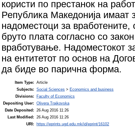
користи по престанок на работ
Република Македонија имаат з
надоместоци за вработените, 
бруто плата согласно со закон
вработување. Надоместокот за
на ентитетот по основ на Дог
да биде во парична форма.
Item Type:
Article
Subjects:
Social Sciences
>
Economics and business
Divisions:
Faculty of Economics
Depositing User:
Olivera Trajkovska
Date Deposited:
26 Aug 2016 11:26
Last Modified:
26 Aug 2016 11:26
URI:
https://eprints.ugd.edu.mk/id/eprint/16102