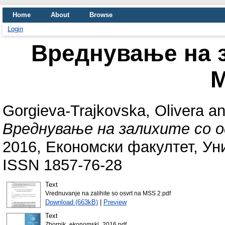
Home
About
Browse
Login
Вреднување на з
М
Gorgieva-Trajkovska, Olivera
a
Вреднување на залихите со 
2016, Економски факултет, Уни
ISSN 1857-76-28
Text
Vrednuvanje na zalihite so osvrt na MSS 2.pdf
Download (663kB)
|
Preview
Text
Zbornik_ekonomski_2016.pdf