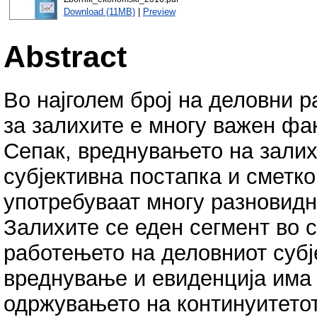
Download (11MB)
|
Preview
Abstract
Во најголем број на деловни р
за залихите е многу важен фа
Сепак, вреднувањето на залих
субјективна постапка и сметко
употребуваат многу разновидн
Залихите се еден сегмент во 
работењето на деловниот субј
вреднување и евиденција има 
одржувањето на континуитето