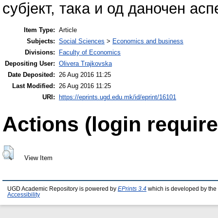
субјект, така и од даночен асп
Item Type:
Article
Subjects:
Social Sciences
>
Economics and business
Divisions:
Faculty of Economics
Depositing User:
Olivera Trajkovska
Date Deposited:
26 Aug 2016 11:25
Last Modified:
26 Aug 2016 11:25
URI:
https://eprints.ugd.edu.mk/id/eprint/16101
Actions (login require
View Item
UGD Academic Repository is powered by
EPrints 3.4
which is developed by the
Accessibility