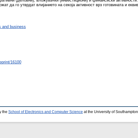
еративни (деловни), вложувачки (инвестициони) и финансиски активности
жат да го утврдат влијанието на секоја активност врз готовината и екви
 and business
/eprint/16100
y the
School of Electronics and Computer Science
at the University of Southampton