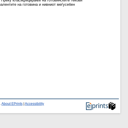
. Преку класифицирање на готовинските текови
валентите на готовина и нивниот меѓусебен
.
About EPrints
|
Accessibility