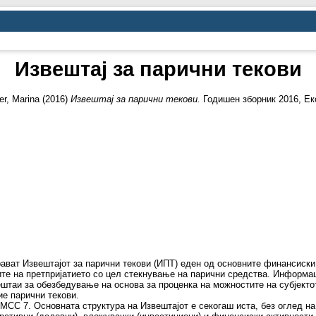
Извештај за парични текови
er, Marina
(2016)
Извештај за парични текови.
Годишен зборник 2016, Еко
рават Извештајот за парични текови (ИПТ) еден од основните финансиски
те на претпријатието со цел стекнување на парични средства. Информац
штаи за обезбедување на основа за проценка на можностите на субјекто
ие парични текови.
МСС 7. Основната структура на Извештајот е секогаш иста, без оглед на