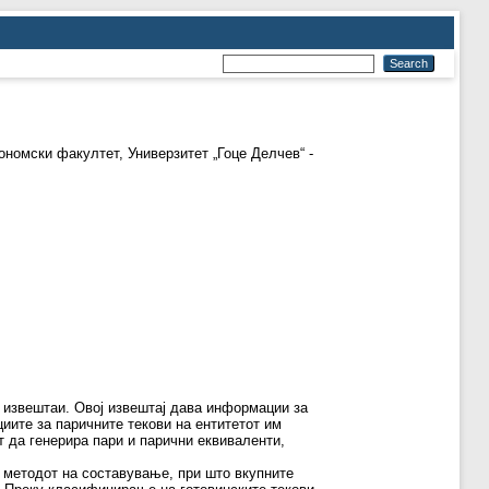
номски факултет, Универзитет „Гоце Делчев“ -
 извештаи. Овој извештај дава информации за
иите за паричните текови на ентитетот им
т да генерира пари и парични еквиваленти,
 методот на составување, при што вкупните