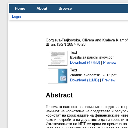
Home
About
Browse
Login
Gorgieva-Trajkovska, Olivera
and
Kraleva Klampf
Штип. ISSN 1857-76-28
Text
Izvestaj za paricni tekovi.pdf
Download (477kB)
|
Preview
Text
Zbornik_ekonomski_2016.pdf
Download (11MB)
|
Preview
Abstract
Големата важност на паричните средства го п
начинот на користење на средствата и ресурси
користат на корисниците на финансиските изве
како и потребите на друштвото да ги користи т
Изготвувањето на ИПТ се врши со примена на 