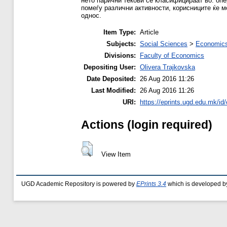
нето парични текови се класифицираат во: оп
помеѓу различни активности, корисниците ќе мо
однос.
Item Type:
Article
Subjects:
Social Sciences
>
Economics
Divisions:
Faculty of Economics
Depositing User:
Olivera Trajkovska
Date Deposited:
26 Aug 2016 11:26
Last Modified:
26 Aug 2016 11:26
URI:
https://eprints.ugd.edu.mk/id
Actions (login required)
View Item
UGD Academic Repository is powered by
EPrints 3.4
which is developed b