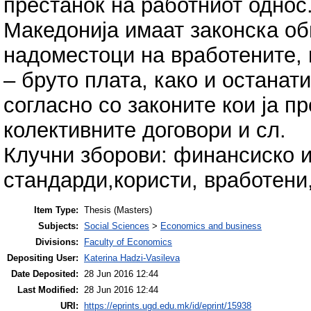
престанок на работниот однос
Македонија имаат законска об
надоместоци на вработените, 
– бруто плата, како и останат
согласно со законите кои ја 
колективните договори и сл.
Клучни зборови: финансиско 
стандарди,користи, вработен
Item Type:
Thesis (Masters)
Subjects:
Social Sciences
>
Economics and business
Divisions:
Faculty of Economics
Depositing User:
Katerina Hadzi-Vasileva
Date Deposited:
28 Jun 2016 12:44
Last Modified:
28 Jun 2016 12:44
URI:
https://eprints.ugd.edu.mk/id/eprint/15938