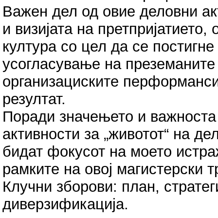
Важен дел од овие деловни ак
и визијата на претпријатието,
култура со цел да се постигне
усогласување на преземаните 
организациските перформанси
резултат.
Поради значењето и важноста 
активности за „животот“ на де
бидат фокусот на моето истр
рамките на овој магистерски т
Клучни зборови: план, страте
диверзификација.