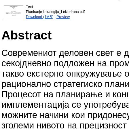
Text
Planiranje i strategija_Lektorirana.pdf
Download (1MB)
|
Preview
Abstract
Современиот деловен свет е д
секојдневно подложен на пром
такво екстерно опкружување о
рационално стратегиско план
Процесот на планирање и конц
имплементација се употребува
можните начини кои придонесу
зголеми нивото на прецизност