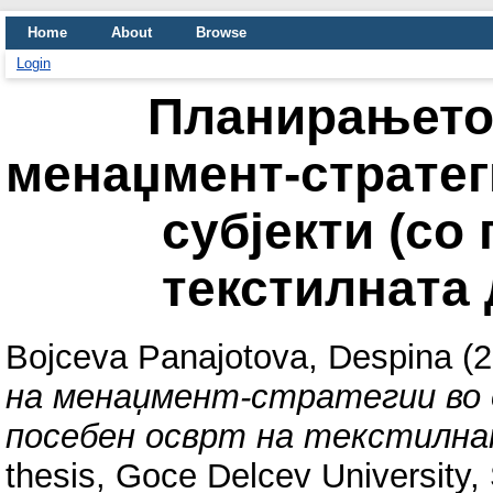
Home
About
Browse
Login
Планирањето
менаџмент-стратег
субјекти (со
текстилната 
Bojceva Panajotova, Despina
(2
на менаџмент-стратегии во 
посебен осврт на текстилна
thesis, Goce Delcev University, 