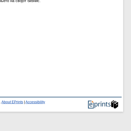
њето на својот бизнис.
.
About EPrints
|
Accessibility