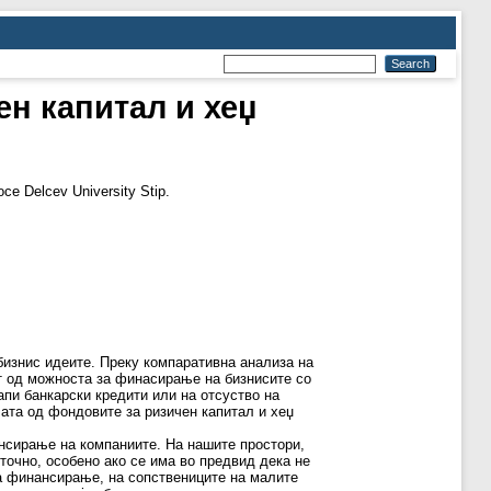
н капитал и хеџ
ce Delcev University Stip.
бизнис идеите. Преку компаративна анализа на
ат од можноста за финасирање на бизнисите со
пи банкарски кредити или на отсуство на
ата од фондовите за ризичен капитал и хеџ
нсирање на компаниите. На нашите простори,
точно, особено ако се има во предвид дека не