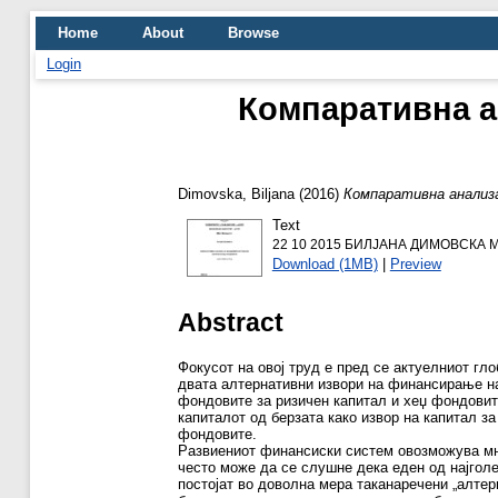
Home
About
Browse
Login
Компаративна а
Dimovska, Biljana
(2016)
Компаративна анализа
Text
22 10 2015 БИЛЈАНА ДИМОВСКА 
Download (1MB)
|
Preview
Abstract
Фокусот на овој труд е пред се актуелниот г
двата алтернативни извори на финансирање на
фондовите за ризичен капитал и хеџ фондовит
капиталот од берзата како извор на капитал 
фондовите.
Развиениот финансиски систем овозможува мно
често може да се слушне дека еден од најгол
постојат во доволна мера таканаречени „алтернативни извори за финансирање״. Без развиена м