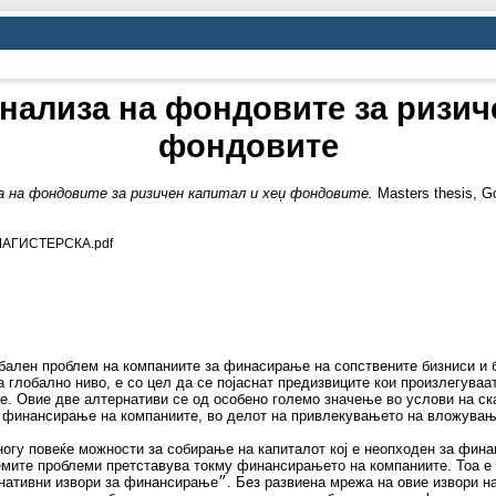
нализа на фондовите за ризиче
фондовите
 на фондовите за ризичен капитал и хеџ фондовите.
Masters thesis, Go
МАГИСТЕРСКА.pdf
лобален проблем на компаниите за финасирање на сопствените бизниси и 
 глобално ниво, е со цел да се појаснат предизвиците кои произлегува
е. Овие две алтернативи се од особено големо значење во услови на ска
за финансирање на компаниите, во делот на привлекувањето на вложувањ
гу повеќе можности за собирање на капиталот кој е неопходен за фина
емите проблеми претставува токму финансирањето на компаниите. Тоа е 
режа на овие извори на финансирање, на сопствениците на малите