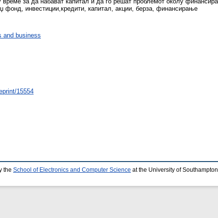
 време за да набават капитал и да го решат проблемот околу финансира
еџ фонд, инвестиции,кредити, капитал, акции, берза, финансирање
 and business
/eprint/15554
y the
School of Electronics and Computer Science
at the University of Southampton