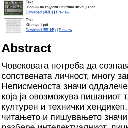
Text
Зборник на трудови Општина Штип (1).pdf
Download (4MB)
|
Preview
Text
Kitanova 1.pdf
Download (551kB)
|
Preview
Abstract
Човековата потреба да сознав
сопствената личност, многу з
Неписменоста значи оддалечен
која ја овозможува пишаниот т
културен и технички хендикеп
читањето и пишувањето значи 
разбере интелектуалниот, личн