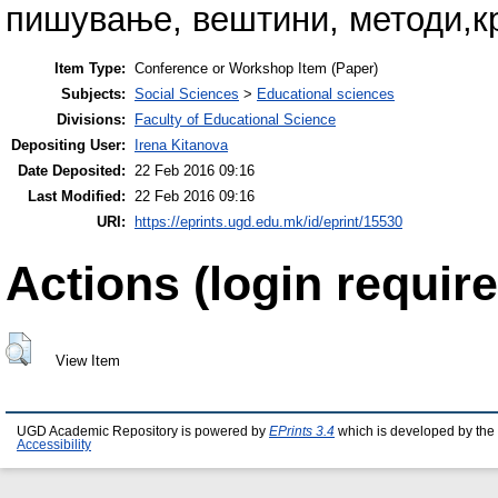
пишување, вештини, методи,кр
Item Type:
Conference or Workshop Item (Paper)
Subjects:
Social Sciences
>
Educational sciences
Divisions:
Faculty of Educational Science
Depositing User:
Irena Kitanova
Date Deposited:
22 Feb 2016 09:16
Last Modified:
22 Feb 2016 09:16
URI:
https://eprints.ugd.edu.mk/id/eprint/15530
Actions (login require
View Item
UGD Academic Repository is powered by
EPrints 3.4
which is developed by the
Accessibility