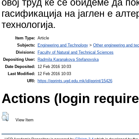
овој труд ќе се обидеме да п
гасификација на јаглен е алт
технологија.
Item Type:
Article
Subjects:
Engineering and Technology
>
Other engineering and te
Divisions:
Faculty of Natural and Technical Sciences
Depositing User:
Radmila Karanakova Stefanovska
Date Deposited:
12 Feb 2016 10:03
Last Modified:
12 Feb 2016 10:03
URI:
https://eprints.ugd.edu.mk/id/eprint/15426
Actions (login require
View Item