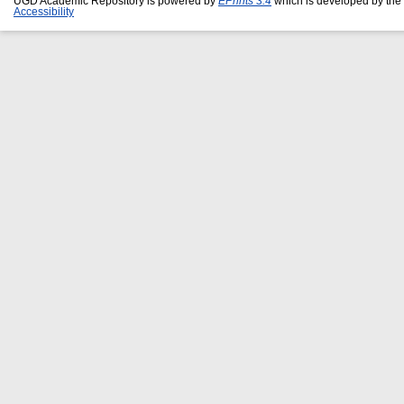
UGD Academic Repository is powered by
EPrints 3.4
which is developed by the
Accessibility