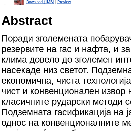
Download (1MB)
|
Preview
Abstract
Поради зголемената побарувач
резервите на гас и нафта, и з
клима довело до зголемен инте
насекаде низ светот. Подземна
економична, чиста технологија
чист и конвенционален извор н
класичните рударски методи 
Подземната гасификација на ј
однос на конвенционалните мет