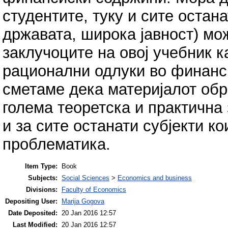
студентите, туку и сите остан
државата, широка јавност) мож
заклучоците на овој учебник 
рационални одлуки во финанс
сметаме дека материјалот обр
голема теоретска и практична з
и за сите останати субјекти к
проблематика.
Item Type:
Book
Subjects:
Social Sciences
>
Economics and business
Divisions:
Faculty of Economics
Depositing User:
Marija Gogova
Date Deposited:
20 Jan 2016 12:57
Last Modified:
20 Jan 2016 12:57