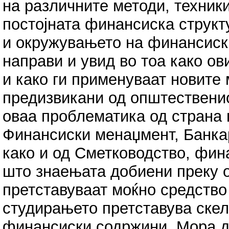
на различните методи, техник
постојната финансиска структ
и окружувањето на финансиск
направи и увид во тоа како ов
и како ги применуваат новите 
предизвикани од општественио
оваа проблематика од страна 
Финансиски менаџмент, Банка
како и од Сметководство, фина
што знаењата добиени преку о
претставуваат моќно средство 
студирањето претставува скел
финансиски содржини. Мора д