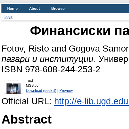
Home
About
Browse
Login
Финансиски па
Fotov, Risto
and
Gogova Samoni
пазари и институции.
Универз
ISBN 978-608-244-253-2
Text
MGS.pdf
Download (566kB)
|
Preview
Official URL:
http://e-lib.ugd.ed
Abstract