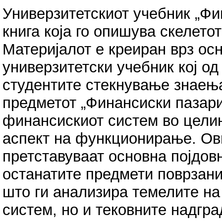
Универзитетскиот учебник „Фи
книга која го опишува скелето
Материјалот е креиран врз ос
универзитетски учебник кој од
студентите стекнување знаењ
предметот „Финансиски пазари 
финансискиот систем во целина
аспект на функционирање. Ов
претставуваат основна појдов
останатите предмети поврзани
што ги анализира темелите н
систем, но и тековните надгр