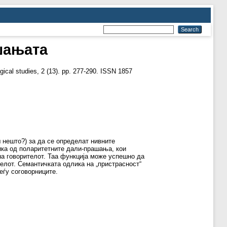
шањата
gical studies, 2 (13). pp. 277-290. ISSN 1857
 нешто?) за да се определат нивните
лика од поларитетните дали-прашања, кои
на говорителот. Таа функција може успешно да
телот. Семантичката одлика на „пристрасност“
еѓу соговорниците.