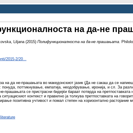
ункционалноста на да-не пра
kovska, Liljana
(2015)
Полифункционалноста на да-не прашањата.
Philolo
nti/2015-2/20...
за на да не-прашањата во македонскиот јазик (Да не сакаш да се напиеш
 понуда, поттикнување, емпатија, неодобрување, иронија, и сл. За раз
не-прашањата се пристрасни бидејќи бараат потврда на претпоставката 
а ситуацискиот контекст и правилно ја толкува претпоставката на говори
ирање позитивна учтивост и помал степен на хоризонтално растојание м
iterature