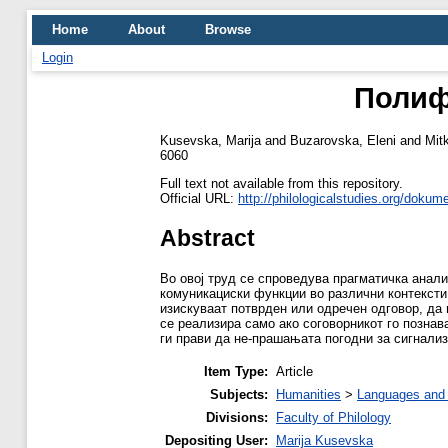
Home
About
Browse
Login
Полиф
Kusevska, Marija
and
Buzarovska, Eleni
and
Mit
6060
Full text not available from this repository.
Official URL:
http://philologicalstudies.org/dokume
Abstract
Во овој труд се спроведува прагматичка анали
комуникациски функции во различни контексти:
изискуваат потврден или одречен одговор, да 
се реализира само ако соговорникот го познав
ги прави да не-прашањата погодни за сигнализ
Item Type:
Article
Subjects:
Humanities
>
Languages and l
Divisions:
Faculty of Philology
Depositing User:
Marija Kusevska