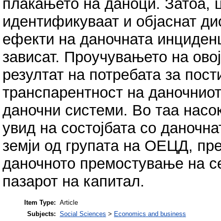
плаќањето на даноци. Затоа, ц
идентификуваат и објаснат ди
ефекти на даночната инциденц
зависат. Проучувањето на ово
резултат на потребата за пос
транспарентност на даночниот
даночни системи. Во таа насо
увид на состојбата со даночн
земји од групата на ОЕЦД, пр
даночното премостување на се
пазарот на капитал.
Item Type:
Article
Subjects:
Social Sciences
>
Economics and business