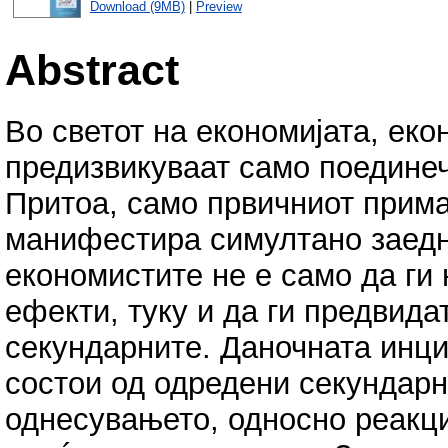
Download (9MB)
|
Preview
Abstract
Во светот на економијата, ек
предизвикуваат само поединеч
Притоа, само првичниот прима
манифестира симултано заедно
економистите не е само да ги
ефекти, туку и да ги предвида
секундарните. Даночната инци
состои од одредени секундар
однесувањето, односно реакци