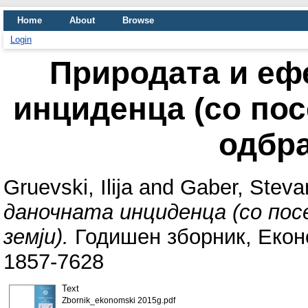
Home
About
Browse
Login
Природата и еф
инциденца (со пос
одбра
Gruevski, Ilija
and
Gaber, Steva
даночната инциденца (со пос
земји).
Годишен зборник, Еконо
1857-7628
Text
Zbornik_ekonomski 2015g.pdf