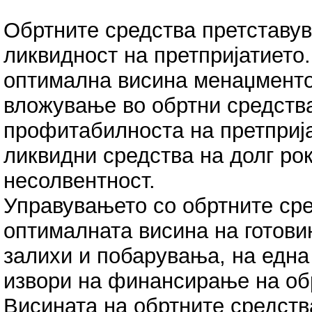
Обртните средства претставув
ликвидност на претпријатието
оптимална висина менаџменто
вложување во обртни средств
профитабилноста на претприја
ликвидни средства на долг рок
несолвентност.
Управувањето со обртните ср
оптималната висина на готови
залихи и побарувања, на една
извори на финансирање на обр
Висината на обртните средств