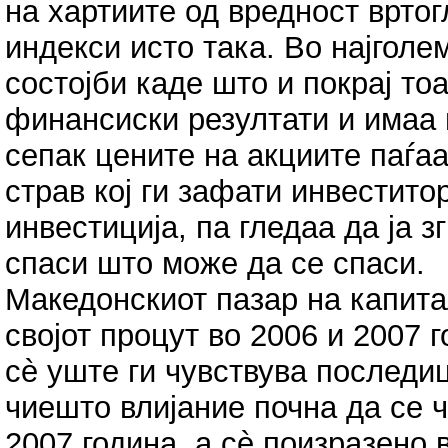
на хартиите од вредност вртог
индекси исто така. Во најголе
состојби каде што и покрај т
финансиски резултати и имаа
сепак цените на акциите паѓа
страв кој ги зафати инвеститор
инвестиција, па гледаа да ја 
спаси што може да се спаси.
Македонскиот пазар на капита
својот процут во 2006 и 2007 г
сè уште ги чувствува последи
чиешто влијание почна да се 
2007 година, а сè поизразено 