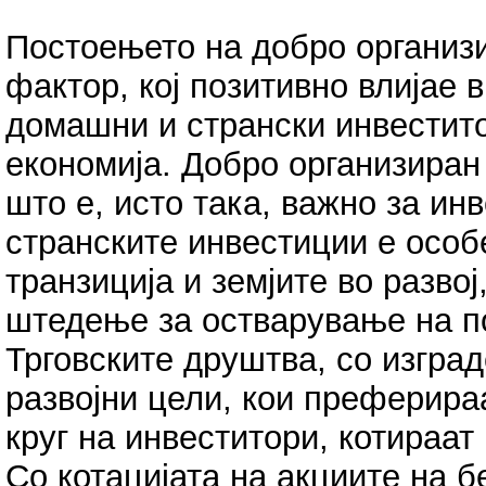
Постоењето на добро организи
фактор, кој позитивно влијае 
домашни и странски инвестит
економија. Добро организиран
што е, исто така, важно за ин
странските инвестиции е особ
транзиција и земјите во разво
штедење за остварување на по
Трговските друштва, со изгра
развојни цели, кои преферира
круг на инвеститори, котираат
Со котацијата на акциите на б