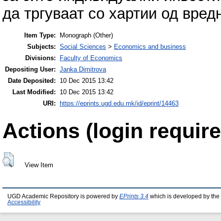
да тргуваат со хартии од вредн
Item Type:
Monograph (Other)
Subjects:
Social Sciences
>
Economics and business
Divisions:
Faculty of Economics
Depositing User:
Janka Dimitrova
Date Deposited:
10 Dec 2015 13:42
Last Modified:
10 Dec 2015 13:42
URI:
https://eprints.ugd.edu.mk/id/eprint/14463
Actions (login require
View Item
UGD Academic Repository is powered by
EPrints 3.4
which is developed by the
Accessibility