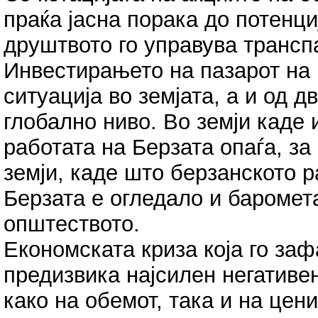
праќа јасна порака до потенц
друштвото го управува трансп
Инвестирањето на пазарот на 
ситуација во земјата, а и од 
глобално ниво. Во земји каде 
работата на Берзата опаѓа, за
земји, каде што берзанското р
Берзата е огледало и баромет
општеството.
Економската криза која го зафа
предизвика најсилен негативен
како на обемот, така и на цен