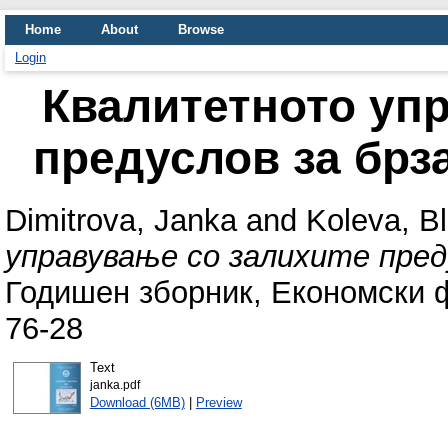
Home
About
Browse
Login
Квалитетното уп
предуслов за брз
Dimitrova, Janka
and
Koleva, B
управување со залихите преду
Годишен зборник, Економски фа
76-28
Text
janka.pdf
Download (6MB)
|
Preview