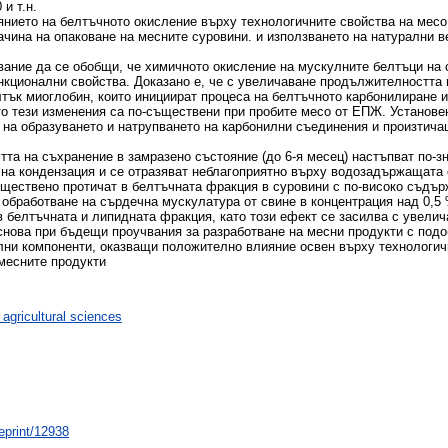
и т.н.
нието на белтъчното окисление върху технологичните свойства на месо
начина на опаковане на месните суровини. и използването на натурални 
вание да се обобщи, че химичното окисление на мускулните белтъци на
кционални свойства. Доказано е, че с увеличаване продължителността н
тък миоглобин, които инициират процеса на белтъчното карбонилиране и
то тези изменения са по-съществени при пробите месо от ЕПЖ. Установен
 на образуването и натрупването на карбонилни съединения и произтича
тта на съхранение в замразено състояние (до 6-я месец) настъпват по-з
на кондензация и се отразяват неблагоприятно върху водозадържащата 
ъществено протичат в белтъчната фракция в суровини с по-високо съдър
обработване на сърдечна мускулатура от свине в концентрация над 0,5
в белтъчната и липидната фракция, като този ефект се засилва с увелич
снова при бъдещи проучвания за разработване на месни продукти с подо
ни компоненти, оказващи положително влияние освен върху технологичн
 месните продукти
 agricultural sciences
/eprint/12938