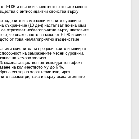
 от ЕПЖ и свине и качеството готовите месни
вещества с антиосидантни свойства върху
 охладените и замразени месните суровини
а съхранение (10 ден) настъпват по-значими
 се отразяват неблагоприятно върху цветовите
о е, че опаковането на месо от ЕПЖ и свине
щото от това неблагоприятно въздействие
начими окислителни процеси, които инициират
способност на замразените месни суровини.
жание на хемово желязо.
 % оказва съществен антиоксидантен ефект
аване на количеството му до 6 %.
брена сензорна характеристика, чрез
ите параметри, така и върху окислителните