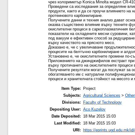
чрез колориметър Konica Minolta модел CR-410 
Проведени са изследвания за определяне влия
продукти, както и да се проучи влиянието на 
протеиновото карбонилиране.
Получените данни и техния анализ дават осно
оказва съществено влияние върху техните фун
окислителни процеси в саркоплазматичния бел
показатели на охладените месни суровини, ка
под вакуум е ефективен способ за редуциране
върху качеството на прясното месо.
Доказано е, че с увеличаване продължителнос
процесите на белтъчно карбонилиране и алдол
Установено е, че окислителните промени по-с
Приложението на джинджифилов екстракт при 
върху протичането на окислителните процеси 
Получените резултати могат да послужат за о
обогатяването им с натурални полифункционал
процеси и хранителната стойност на месото и
Item Type:
Project
Subjects:
Agricultural Sciences
>
Other
Divisions:
Faculty of Technology
Depositing User:
Aco Kuzelov
Date Deposited:
18 Mar 2015 15:03
Last Modified:
18 Mar 2015 15:03
URI:
https://eprints.ugd.edu.mk/id