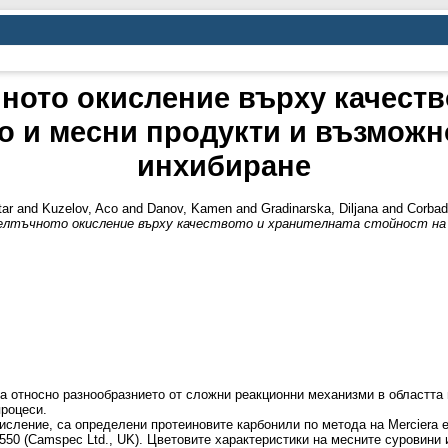
ното окисление върху качеств
о и месни продукти и възможн
инхибиране
tar
and
Kuzelov, Aco
and
Danov, Kamen
and
Gradinarska, Diljana
and
Corbad
елтъчното окисление върху качеството и хранителната стойност на 
а относно разнообразнието от сложни реакционни механизми в областта 
процеси.
исление, са определени протеиновите карбонили по метода на Merciera et
0 (Camspec Ltd., UK). Цветовите характеристики на месните суровини 