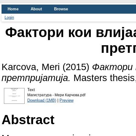
Home
About
Browse
Login
Фактори кои влија
прет
Karcova, Meri
(2015)
Фактори 
претпријатија.
Masters thesis,
Text
Магистратура - Мери Карчова.pdf
Download (1MB)
|
Preview
Abstract