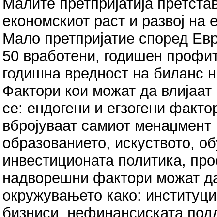
Малите претпријатија претстав
економскиот раст и развој на 
Мало претпријатие според Евр
50 вработени, годишен профит
годишна вредност на биланс н
Фактори кои можат да влијаат 
се: ендогени и егзогени факто
вбројуваат самиот менаџмент 
образованието, искуството, об
инвестиционата политика, про
надворешни фактори можат да
окружувањето како: институц
бизниси, нефинансиската под