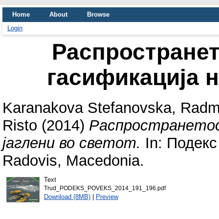
Home
About
Browse
Login
Распространет
гасификација н
Karanakova Stefanovska, Radm
Risto
(2014)
Распространетос
јаглени во светот.
In: Подекс
Radovis, Macedonia.
Text
Trud_PODEKS_POVEKS_2014_191_196.pdf
Download (8MB)
|
Preview