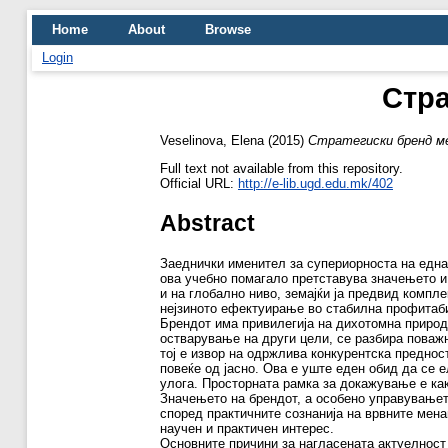
Home
About
Browse
Login
Стра
Veselinova, Elena
(2015)
Стратегиски бренд м
Full text not available from this repository.
Official URL:
http://e-lib.ugd.edu.mk/402
Abstract
Заеднички именител за супериорноста на една 
ова учебно помагало претставува значењето и
и на глобално ниво, земајќи ја предвид комп
нејзиното ефектуирање во стабилна профитаб
Брендот има привилегија на дихотомна природа
остварување на други цели, се разбира поважн
тој е извор на одржлива конкурентска преднос
повеќе од јасно. Ова е уште еден обид да се е
улога. Просторната рамка за докажување е как
Значењето на брендот, а особено управувањето
според практичните сознанија на врвните мена
научен и практичен интерес.
Основните причини за нагласената актуелност 