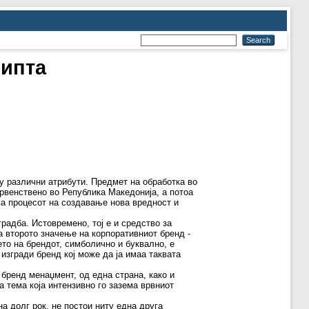
рипта
у различни атрибути. Предмет на обработка во
рвенствено во Република Македонија, а потоа
ва процесот на создавање нова вредност и
радба. Истовремено, тој е и средство за
а второто значење на корпоративниот бренд -
ето на брендот, симболично и буквално, е
 изгради бренд кој може да ја имаа таквата
бренд менаџмент, од една страна, како и
а тема која интензивно го зазема врвниот
а долг рок, не постои ниту една друга