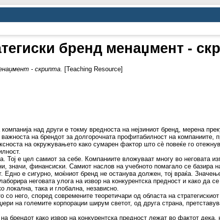
тегиски бренд менаџмент - ск
енаџмент - скрипта.
[Teaching Resource]
компанија над други е токму вредноста на нејзиниот бренд, мерена прек
 важноста на брендот за долгорочната профитабилност на компаниите, п
лексноста на окружувањето како сумарен фактор што сѐ повеќе го отежну
илност.
. Тој е цел самиот за себе. Компаниите вложуваат многу во неговата изг
и, значи, финансиски. Самиот наслов на учебното помагало се базира н
т. Едно е сигурно, моќниот бренд не останува должен, тој враќа. Значењ
лаборира неговата улога на извор на конкурентска предност и како да се
о локална, така и глобална, независно.
 со него, според современите теоретичари од областа на стратегискиот 
џери на големите корпорации ширум светот, од друга страна, претставув
на брендот како извор на конкурентска предност лежат во фактот дека, н