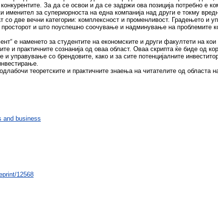
 конкурентите. За да се освои и да се задржи ова позиција потребно е к
и именител за супериорноста на една компанија над други е токму вредн
ат со две вечни категории: комплексност и променливост. Градењето и 
и просторот и што поуспешно соочување и надминување на проблемите к
нт“ е наменето за студентите на економските и други факултети на кои
ите и практичните сознанија од оваа област. Оваа скрипта ќе биде од ко
 и управување со брендовите, како и за сите потенцијалните инвестито
инвестирање.
родлабочи теоретските и практичните знаења на читателите од областа н
 and business
/eprint/12568