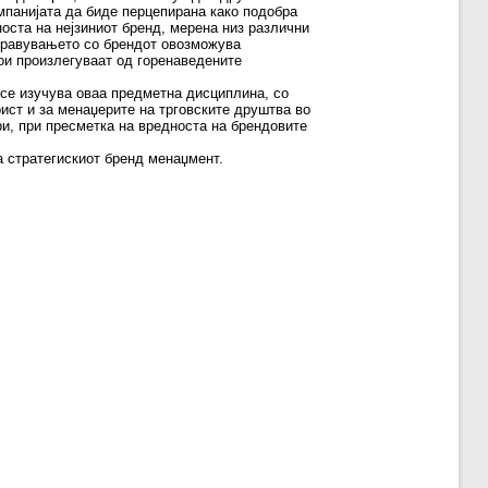
омпанијата да биде перцепирана како подобра
оста на нејзиниот бренд, мерена низ различни
управувањето со брендот овозможува
ои произлегуваат од горенаведените
 се изучува оваа предметна дисциплина, со
рист и за менаџерите на трговските друштва во
ри, при пресметка на вредноста на брендовите
а стратегискиот бренд менаџмент.