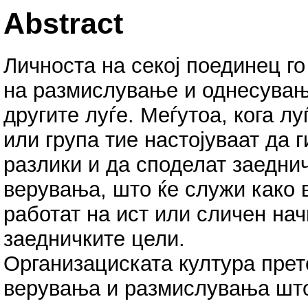
Abstract
Личноста на секој поединец г
на размислување и однесувањ
другите луѓе. Меѓутоа, кога л
или група тие настојуваат да
разлики и да споделат заедни
верувања, што ќе служи како в
работат на ист или сличен нач
заедничките цели.
Организациската култура прет
верувања и размислувања што 