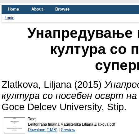
Home
About
Browse
Login
Унапредување 
култура со 
супер
Zlatkova, Liljana
(2015)
Унапре
култура со посебен осврт н
Goce Delcev University, Stip.
Text
Lektorirana finalna Magisterska Liljana Zlatkova.pdf
Download (1MB)
|
Preview