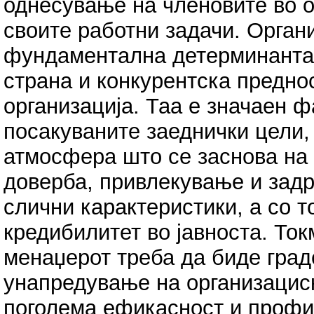
однесување на членовите во о
своите работни задачи. Орган
фундаментална детерминанта 
страна и конкурентска предно
организација. Таа е значаен 
посакуваните заеднички цели,
атмосфера што се заснова на 
доверба, привлекување и зад
слични карактеристики, а со т
кредибилитет во јавноста. Ток
менаџерот треба да биде гра
унапредување на организациск
поголема ефикасност и профи