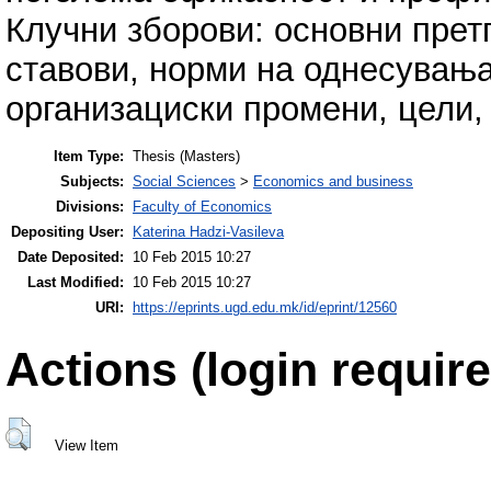
Клучни зборови: основни прет
ставови, норми на однесувања
организациски промени, цели,
Item Type:
Thesis (Masters)
Subjects:
Social Sciences
>
Economics and business
Divisions:
Faculty of Economics
Depositing User:
Katerina Hadzi-Vasileva
Date Deposited:
10 Feb 2015 10:27
Last Modified:
10 Feb 2015 10:27
URI:
https://eprints.ugd.edu.mk/id/eprint/12560
Actions (login require
View Item