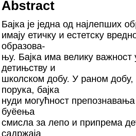
Abstract
Бајка је једна од најлепших о
имају етичку и естетску вред
образова-
њу. Бајка има велику важност
детињству и
школском добу. У раном добу, 
порука, бајка
нуди могућност препознавања
буёења
смисла за лепо и припрема д
садржаја