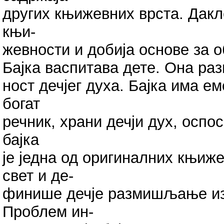
других књижевних врста. Дакле
књи-
жевности и добија основе за 
Бајка васпитава дете. Она раз
ност дечјег духа. Бајка има е
богат
речник, храни дечји дух, оспо
бајка
је једна од оригиналних књиже
свет и де-
финише дечје размишљање из 
Проблем ин-