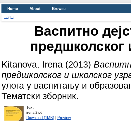
Home
About
Browse
Login
Васпитно дејс
предшколског 
Kitanova, Irena
(2013)
Васпитно
предшколског и школског узр
улога у васпитању и образова
Тематски зборник.
Text
irena 2.pdf
Download (1MB)
|
Preview