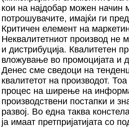
кои на најдобар можен начин 
потрошувачите, имајќи ги пред
Критичен елемент на маркетин
Неквалитетниот производ не 
и дистрибуција. Квалитетен п
вложување во промоцијата и д
Денес сме сведоци на тенденц
квалитетот на производот. Тоа 
процес на ширење на информа
производствени постапки и зн
развој. Во една таква констел
ја имаат претпријатијата со по