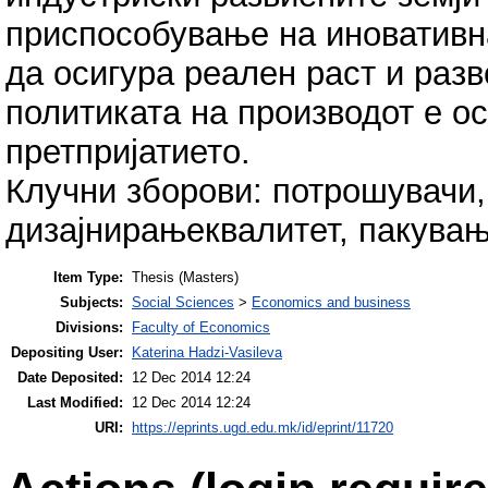
приспособување на иновативна
да осигура реален раст и разв
политиката на производот е ос
претпријатието.
Клучни зборови: потрошувачи,
дизајнирањеквалитет, пакувањ
Item Type:
Thesis (Masters)
Subjects:
Social Sciences
>
Economics and business
Divisions:
Faculty of Economics
Depositing User:
Katerina Hadzi-Vasileva
Date Deposited:
12 Dec 2014 12:24
Last Modified:
12 Dec 2014 12:24
URI:
https://eprints.ugd.edu.mk/id/eprint/11720