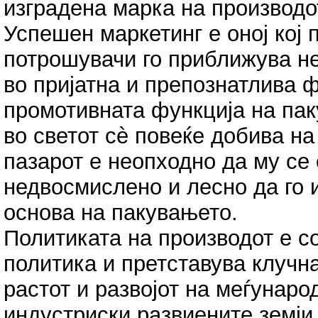
изградена марка на производо
Успешен маркетинг е оној кој 
потрошувачи го приближува не
во пријатна и препознатлива 
промотивната функција на па
во светот сѐ повеќе добива на
пазарот е неопходно да му се
недвосмислено и лесно да го 
основа на пакувањето.
Политиката на производот е с
политика и претставува клучн
растот и развојот на меѓунаро
индустриски развиените земји