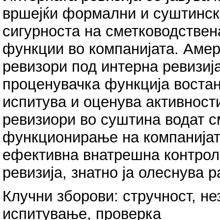
вршејќи формални и суштинск
сигурноста на сметководствен
функции во компанијата. Амер
ревизори под интерна ревизиј
проценувачка функција востан
испитува и оценува активност
ревизиори во суштина водат с
функционирање на компанијат
ефективна внатрешна контрол
ревизија, знатно ја олеснува р
Клучни зборови: стручност, не
испитување, проверка