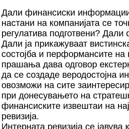
Дали финансиски информации 
настани на компанијата се точ
регулатива подготвени? Дали
Дали ја прикажуваат вистинск
состојба и перформансите на 
прашања дава одговор екстерн
да се создаде веродостојна и
овозможи на сите заинтереси
при донесувањето на стратешк
финансиските извештаи на на
ревизија.
Интерната ревизија се јавува 