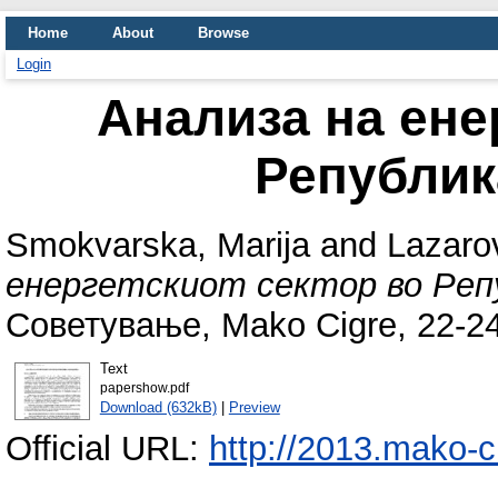
Home
About
Browse
Login
Анализа на ене
Републик
Smokvarska, Marija
and
Lazaro
енергетскиот сектор во Реп
Советување, Mako Cigre, 22-24
Text
papershow.pdf
Download (632kB)
|
Preview
Official URL:
http://2013.mako-c