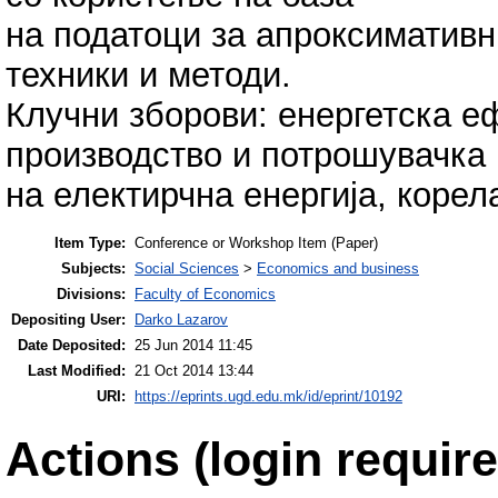
на податоци за апроксимативн
техники и методи.
Клучни зборови: енергетска е
производство и потрошувачка
на електирчна енергија, корел
Item Type:
Conference or Workshop Item (Paper)
Subjects:
Social Sciences
>
Economics and business
Divisions:
Faculty of Economics
Depositing User:
Darko Lazarov
Date Deposited:
25 Jun 2014 11:45
Last Modified:
21 Oct 2014 13:44
URI:
https://eprints.ugd.edu.mk/id/eprint/10192
Actions (login require