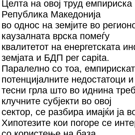
Целта на овој труд емпириска 
Република Македонија
во однос на земјите во регион
каузалната врска помеѓу
квалитетот на енергетската и
земјата и БДП per capita.
Паралелно со тоа, емпирискат
потенцијалните недостатоци и
тесни грла што во иднина треб
клучните субјекти во овој
сектор, се разбира имајќи ја 
Хипотезите кои погоре се инт
со користење на база